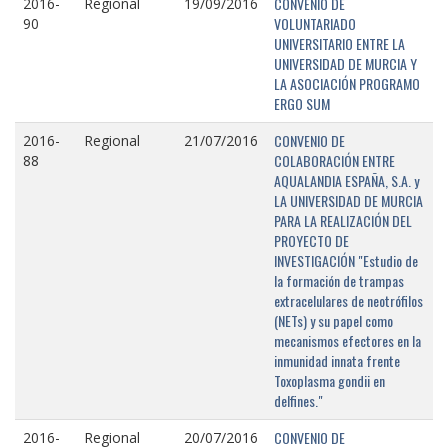
CONVENIO DE
2016-
Regional
19/09/2016
VOLUNTARIADO
90
UNIVERSITARIO ENTRE LA
UNIVERSIDAD DE MURCIA Y
LA ASOCIACIÓN PROGRAMO
ERGO SUM
CONVENIO DE
2016-
Regional
21/07/2016
COLABORACIÓN ENTRE
88
AQUALANDIA ESPAÑA, S.A. y
LA UNIVERSIDAD DE MURCIA
PARA LA REALIZACIÓN DEL
PROYECTO DE
INVESTIGACIÓN "Estudio de
la formación de trampas
extracelulares de neotrófilos
(NETs) y su papel como
mecanismos efectores en la
inmunidad innata frente
Toxoplasma gondii en
delfines."
CONVENIO DE
2016-
Regional
20/07/2016