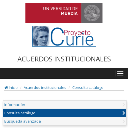
ACUERDOS INSTITUCIONALES
Togg
navi
Inicio
Acuerdos institucionales
Consulta catálogo
Información
Consulta catálogo
Búsqueda avanzada