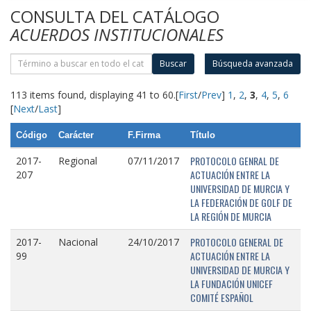
CONSULTA DEL CATÁLOGO
ACUERDOS INSTITUCIONALES
Buscar
Búsqueda avanzada
113 items found, displaying 41 to 60.
[
First
/
Prev
]
1
,
2
,
3
,
4
,
5
,
6
[
Next
/
Last
]
Código
Carácter
F.Firma
Título
PROTOCOLO GENRAL DE
2017-
Regional
07/11/2017
ACTUACIÓN ENTRE LA
207
UNIVERSIDAD DE MURCIA Y
LA FEDERACIÓN DE GOLF DE
LA REGIÓN DE MURCIA
PROTOCOLO GENERAL DE
2017-
Nacional
24/10/2017
ACTUACIÓN ENTRE LA
99
UNIVERSIDAD DE MURCIA Y
LA FUNDACIÓN UNICEF
COMITÉ ESPAÑOL