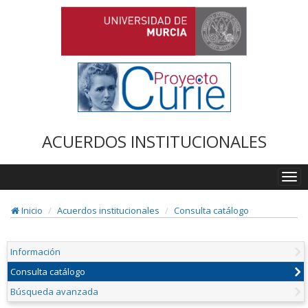
ACUERDOS INSTITUCIONALES
Togg
navi
Inicio
Acuerdos institucionales
Consulta catálogo
Información
Consulta catálogo
Búsqueda avanzada