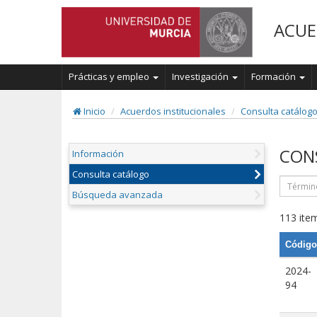
ACUE
Prácticas y empleo
Investigación
Formación
Inicio
Acuerdos institucionales
Consulta catálog
CON
Información
Consulta catálogo
Búsqueda avanzada
113 item
Código
2024-
94