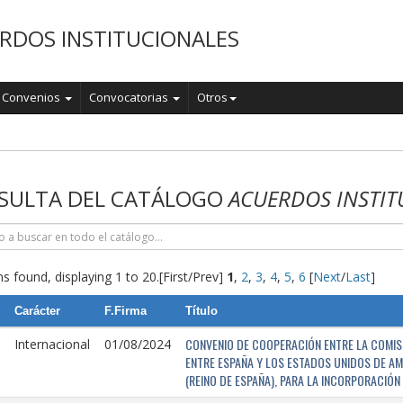
RDOS INSTITUCIONALES
Convenios
Convocatorias
Otros
o
SULTA DEL CATÁLOGO
ACUERDOS INSTIT
s found, displaying 1 to 20.
[First/Prev]
1
,
2
,
3
,
4
,
5
,
6
[
Next
/
Last
]
Carácter
F.Firma
Título
CONVENIO DE COOPERACIÓN ENTRE LA COMISI
Internacional
01/08/2024
ENTRE ESPAÑA Y LOS ESTADOS UNIDOS DE AM
(REINO DE ESPAÑA), PARA LA INCORPORACIÓ