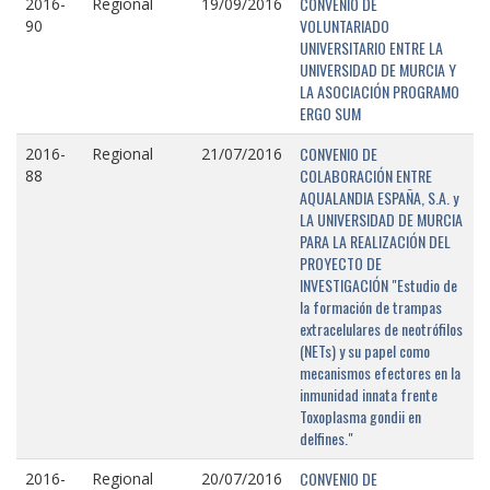
CONVENIO DE
2016-
Regional
19/09/2016
VOLUNTARIADO
90
UNIVERSITARIO ENTRE LA
UNIVERSIDAD DE MURCIA Y
LA ASOCIACIÓN PROGRAMO
ERGO SUM
CONVENIO DE
2016-
Regional
21/07/2016
COLABORACIÓN ENTRE
88
AQUALANDIA ESPAÑA, S.A. y
LA UNIVERSIDAD DE MURCIA
PARA LA REALIZACIÓN DEL
PROYECTO DE
INVESTIGACIÓN "Estudio de
la formación de trampas
extracelulares de neotrófilos
(NETs) y su papel como
mecanismos efectores en la
inmunidad innata frente
Toxoplasma gondii en
delfines."
CONVENIO DE
2016-
Regional
20/07/2016