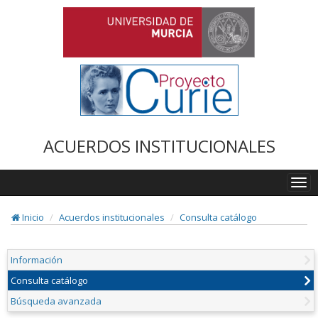
ACUERDOS INSTITUCIONALES
Togg
navi
Inicio
Acuerdos institucionales
Consulta catálogo
Información
Consulta catálogo
Búsqueda avanzada