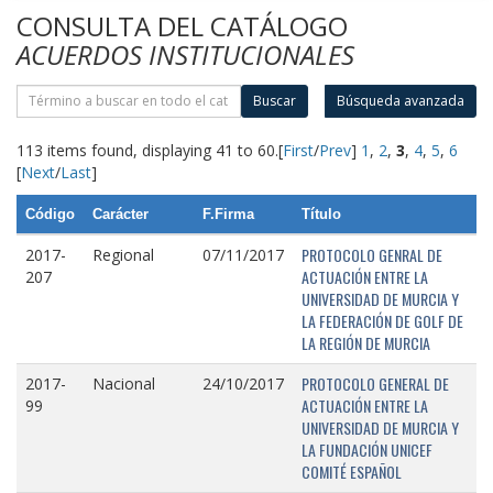
CONSULTA DEL CATÁLOGO
ACUERDOS INSTITUCIONALES
Buscar
Búsqueda avanzada
113 items found, displaying 41 to 60.
[
First
/
Prev
]
1
,
2
,
3
,
4
,
5
,
6
[
Next
/
Last
]
Código
Carácter
F.Firma
Título
PROTOCOLO GENRAL DE
2017-
Regional
07/11/2017
ACTUACIÓN ENTRE LA
207
UNIVERSIDAD DE MURCIA Y
LA FEDERACIÓN DE GOLF DE
LA REGIÓN DE MURCIA
PROTOCOLO GENERAL DE
2017-
Nacional
24/10/2017
ACTUACIÓN ENTRE LA
99
UNIVERSIDAD DE MURCIA Y
LA FUNDACIÓN UNICEF
COMITÉ ESPAÑOL