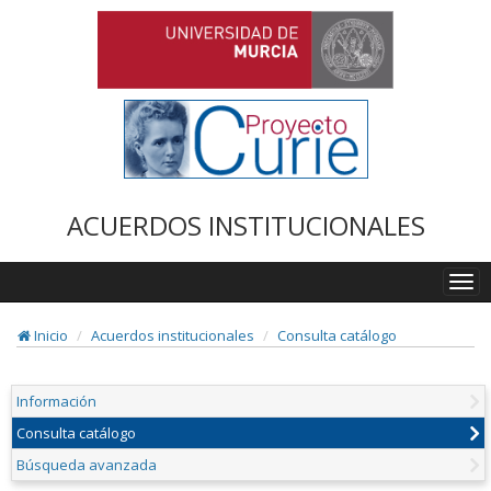
ACUERDOS INSTITUCIONALES
Togg
navi
Inicio
Acuerdos institucionales
Consulta catálogo
Información
Consulta catálogo
Búsqueda avanzada