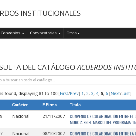
RDOS INSTITUCIONALES
Convenios
Convocatorias
Otros
o
SULTA DEL CATÁLOGO
ACUERDOS INSTIT
s found, displaying 81 to 100.
[
First
/
Prev
]
1
,
2
,
3
,
4
,
5
,
6
[
Next
/
Last
]
Carácter
F.Firma
Título
CONVENIO DE COLABORACIÓN ENTRE EL O
9
Nacional
21/11/2007
MURCIA EN EL MARCO DEL PROGRAMA "I
CONVENIO DE COLABORACIÓN ENTRE LA 
7
Nacional
08/10/2007