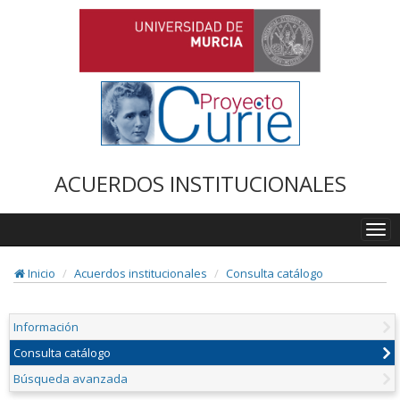
ACUERDOS INSTITUCIONALES
Togg
navi
Inicio
Acuerdos institucionales
Consulta catálogo
Información
Consulta catálogo
Búsqueda avanzada