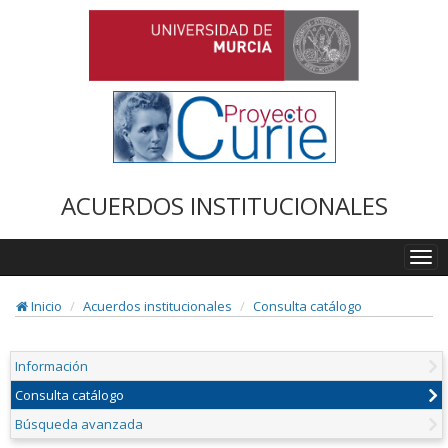
ACUERDOS INSTITUCIONALES
Togg
navi
Inicio
Acuerdos institucionales
Consulta catálogo
Información
Consulta catálogo
Búsqueda avanzada