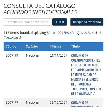
CONSULTA DEL CATÁLOGO
ACUERDOS INSTITUCIONALES
Buscar
Búsqueda avanzada
113 items found, displaying 81 to 100.
[
First
/
Prev
]
1
,
2
,
3
,
4
,
5
,
6
[
Next
/
Last
]
Código
Carácter
F.Firma
Título
CONVENIO DE
2007-99
Nacional
21/11/2007
COLABORACIÓN ENTRE
EL OBSERVATORIO DE
ECONOMÍA SOLIDARIA Y
LA UNIVERSIDAD DE
MURCIA EN EL MARCO
DEL PROGRAMA
"INCORPORA, FOMENTO
DE LA OCUPACIÓN"
CONVENIO DE
2007-77
Nacional
08/10/2007