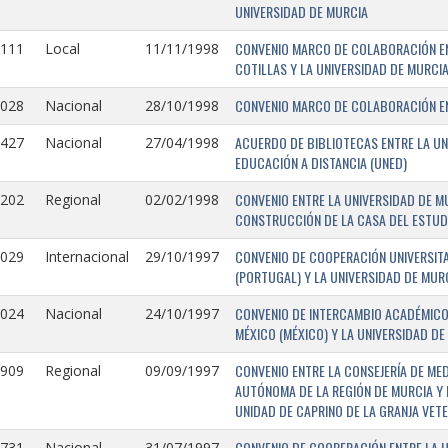
UNIVERSIDAD DE MURCIA
CONVENIO MARCO DE COLABORACIÓN EN
1111
Local
11/11/1998
COTILLAS Y LA UNIVERSIDAD DE MURCI
CONVENIO MARCO DE COLABORACIÓN ENT
1028
Nacional
28/10/1998
ACUERDO DE BIBLIOTECAS ENTRE LA UN
0427
Nacional
27/04/1998
EDUCACIÓN A DISTANCIA (UNED)
CONVENIO ENTRE LA UNIVERSIDAD DE M
0202
Regional
02/02/1998
CONSTRUCCIÓN DE LA CASA DEL ESTUDI
CONVENIO DE COOPERACIÓN UNIVERSITA
1029
Internacional
29/10/1997
(PORTUGAL) Y LA UNIVERSIDAD DE MURC
CONVENIO DE INTERCAMBIO ACADÉMICO
1024
Nacional
24/10/1997
MÉXICO (MÉXICO) Y LA UNIVERSIDAD DE
CONVENIO ENTRE LA CONSEJERÍA DE ME
0909
Regional
09/09/1997
AUTÓNOMA DE LA REGIÓN DE MURCIA Y 
UNIDAD DE CAPRINO DE LA GRANJA VETE
CONVENIO DE COOPERACIÓN ENTRE LA U
731-
Nacional
31/07/1997