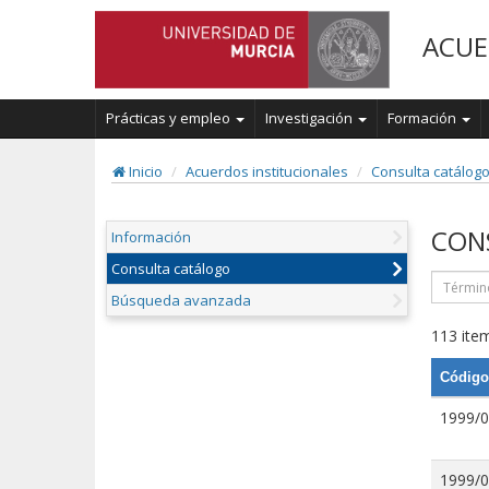
ACUE
Prácticas y empleo
Investigación
Formación
Inicio
Acuerdos institucionales
Consulta catálog
CON
Información
Consulta catálogo
Búsqueda avanzada
113 item
Código
1999/
1999/