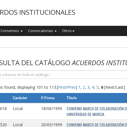
RDOS INSTITUCIONALES
Convenios
Convocatorias
Otros
o
SULTA DEL CATÁLOGO
ACUERDOS INSTIT
s found, displaying 101 to 113.
[
First
/
Prev
]
1
,
2
,
3
,
4
,
5
,
6
[Next/Last]
Carácter
F.Firma
Título
CONVENIO MARCO DE COLABORACIÓN EN
0618
Local
18/06/1999
UNIVERSIDAD DE MURCIA
CONVENIO MARCO DE COLABORACIÓN ENT
0520
Local
20/05/1999