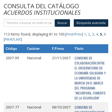
CONSULTA DEL CATÁLOGO
ACUERDOS INSTITUCIONALES
Buscar
Búsqueda avanzada
113 items found, displaying 81 to 100.
[
First
/
Prev
]
1
,
2
,
3
,
4
,
5
,
6
[
Next
/
Last
]
Código
Carácter
F.Firma
Título
CONVENIO DE
2007-99
Nacional
21/11/2007
COLABORACIÓN ENTRE
EL OBSERVATORIO DE
ECONOMÍA SOLIDARIA Y
LA UNIVERSIDAD DE
MURCIA EN EL MARCO
DEL PROGRAMA
"INCORPORA, FOMENTO
DE LA OCUPACIÓN"
CONVENIO DE
2007-77
Nacional
08/10/2007