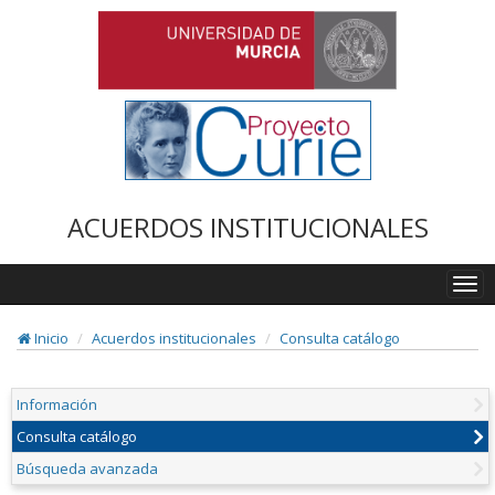
ACUERDOS INSTITUCIONALES
Togg
navi
Inicio
Acuerdos institucionales
Consulta catálogo
Información
Consulta catálogo
Búsqueda avanzada