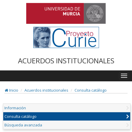
ACUERDOS INSTITUCIONALES
Togg
navi
Inicio
Acuerdos institucionales
Consulta catálogo
Información
Consulta catálogo
Búsqueda avanzada