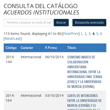
CONSULTA DEL CATÁLOGO
ACUERDOS INSTITUCIONALES
Buscar
Búsqueda avanzada
113 items found, displaying 61 to 80.
[
First
/
Prev
]
1
,
2
,
3
,
4
,
5
,
6
[
Next
/
Last
]
Código
Carácter
F.Firma
Título
CONVENIO MARCO DE
2014-
Internacional
06/10/2014
COLABORACIÓN
144
UNIVERSITARIA
INTERNACIONAL ENTRE LA
UNIVERSIDAD FINIS TERRAE
(CHILE) Y LA UNIVERSIDAD
DE MURCIA (ESPAÑA)
CARTA DE INTENCIONES
2014-
Internacional
03/10/2014
ENTRE LA UNIVERSIDAD DE
164
MURCIA (ESPAÑA) Y EL