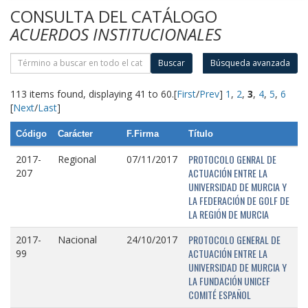
CONSULTA DEL CATÁLOGO
ACUERDOS INSTITUCIONALES
Buscar
Búsqueda avanzada
113 items found, displaying 41 to 60.
[
First
/
Prev
]
1
,
2
,
3
,
4
,
5
,
6
[
Next
/
Last
]
Código
Carácter
F.Firma
Título
PROTOCOLO GENRAL DE
2017-
Regional
07/11/2017
ACTUACIÓN ENTRE LA
207
UNIVERSIDAD DE MURCIA Y
LA FEDERACIÓN DE GOLF DE
LA REGIÓN DE MURCIA
PROTOCOLO GENERAL DE
2017-
Nacional
24/10/2017
ACTUACIÓN ENTRE LA
99
UNIVERSIDAD DE MURCIA Y
LA FUNDACIÓN UNICEF
COMITÉ ESPAÑOL