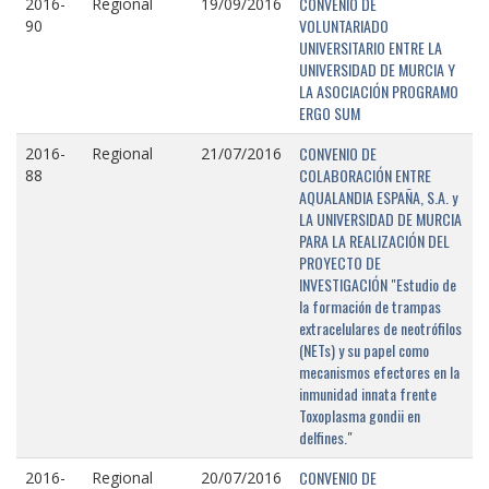
CONVENIO DE
2016-
Regional
19/09/2016
VOLUNTARIADO
90
UNIVERSITARIO ENTRE LA
UNIVERSIDAD DE MURCIA Y
LA ASOCIACIÓN PROGRAMO
ERGO SUM
CONVENIO DE
2016-
Regional
21/07/2016
COLABORACIÓN ENTRE
88
AQUALANDIA ESPAÑA, S.A. y
LA UNIVERSIDAD DE MURCIA
PARA LA REALIZACIÓN DEL
PROYECTO DE
INVESTIGACIÓN "Estudio de
la formación de trampas
extracelulares de neotrófilos
(NETs) y su papel como
mecanismos efectores en la
inmunidad innata frente
Toxoplasma gondii en
delfines."
CONVENIO DE
2016-
Regional
20/07/2016