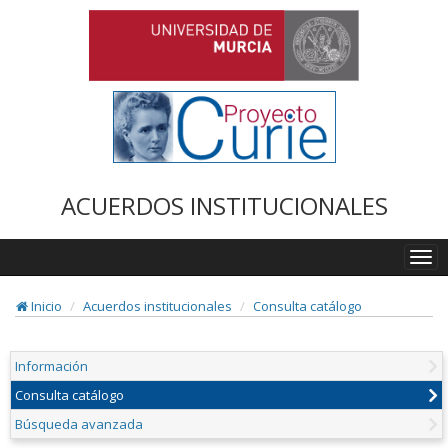
ACUERDOS INSTITUCIONALES
Togg
navi
Inicio
Acuerdos institucionales
Consulta catálogo
Información
Consulta catálogo
Búsqueda avanzada