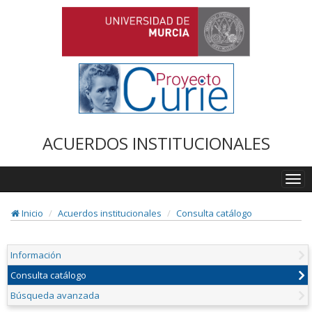
ACUERDOS INSTITUCIONALES
Togg
navi
Inicio
Acuerdos institucionales
Consulta catálogo
Información
Consulta catálogo
Búsqueda avanzada