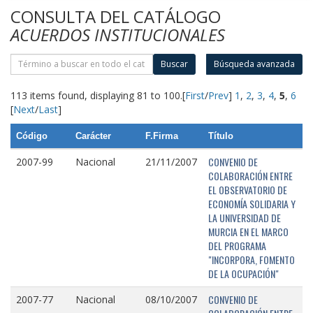
CONSULTA DEL CATÁLOGO
ACUERDOS INSTITUCIONALES
Buscar
Búsqueda avanzada
113 items found, displaying 81 to 100.
[
First
/
Prev
]
1
,
2
,
3
,
4
,
5
,
6
[
Next
/
Last
]
Código
Carácter
F.Firma
Título
CONVENIO DE
2007-99
Nacional
21/11/2007
COLABORACIÓN ENTRE
EL OBSERVATORIO DE
ECONOMÍA SOLIDARIA Y
LA UNIVERSIDAD DE
MURCIA EN EL MARCO
DEL PROGRAMA
"INCORPORA, FOMENTO
DE LA OCUPACIÓN"
CONVENIO DE
2007-77
Nacional
08/10/2007