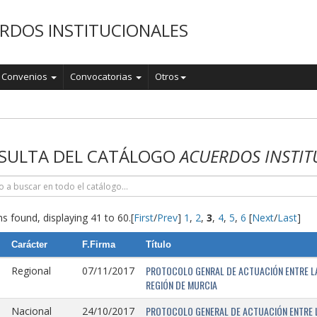
RDOS INSTITUCIONALES
Convenios
Convocatorias
Otros
o
SULTA DEL CATÁLOGO
ACUERDOS INSTIT
s found, displaying 41 to 60.
[
First
/
Prev
]
1
,
2
,
3
,
4
,
5
,
6
[
Next
/
Last
]
Carácter
F.Firma
Título
PROTOCOLO GENRAL DE ACTUACIÓN ENTRE LA 
Regional
07/11/2017
REGIÓN DE MURCIA
PROTOCOLO GENERAL DE ACTUACIÓN ENTRE L
Nacional
24/10/2017