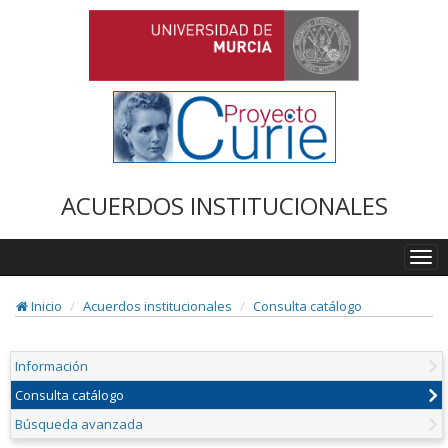
ACUERDOS INSTITUCIONALES
Togg
navi
Inicio
Acuerdos institucionales
Consulta catálogo
Información
Consulta catálogo
Búsqueda avanzada