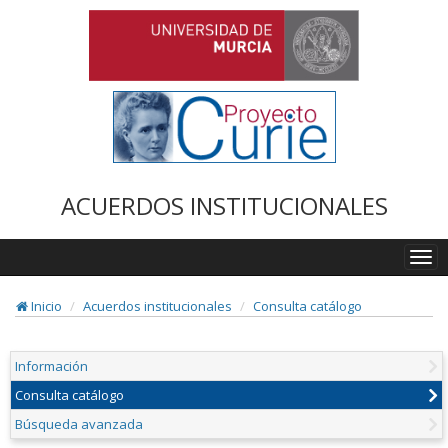
ACUERDOS INSTITUCIONALES
Togg
navi
Inicio
Acuerdos institucionales
Consulta catálogo
Información
Consulta catálogo
Búsqueda avanzada