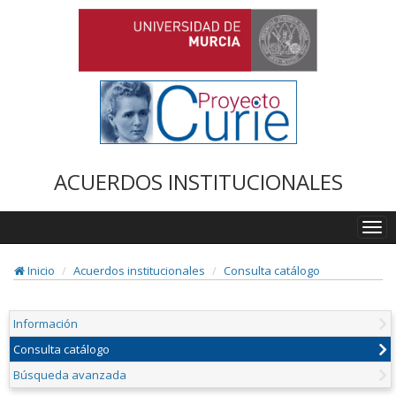
ACUERDOS INSTITUCIONALES
Togg
navi
Inicio
Acuerdos institucionales
Consulta catálogo
Información
Consulta catálogo
Búsqueda avanzada