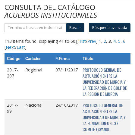
CONSULTA DEL CATÁLOGO
ACUERDOS INSTITUCIONALES
Buscar
Búsqueda avanzada
113 items found, displaying 41 to 60.
[
First
/
Prev
]
1
,
2
,
3
,
4
,
5
,
6
[
Next
/
Last
]
Código
Carácter
F.Firma
Título
PROTOCOLO GENRAL DE
2017-
Regional
07/11/2017
ACTUACIÓN ENTRE LA
207
UNIVERSIDAD DE MURCIA Y
LA FEDERACIÓN DE GOLF DE
LA REGIÓN DE MURCIA
PROTOCOLO GENERAL DE
2017-
Nacional
24/10/2017
ACTUACIÓN ENTRE LA
99
UNIVERSIDAD DE MURCIA Y
LA FUNDACIÓN UNICEF
COMITÉ ESPAÑOL