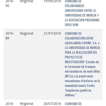
CONVENIO DE
2016-
Regional
19/09/2016
VOLUNTARIADO
90
UNIVERSITARIO ENTRE LA
UNIVERSIDAD DE MURCIA Y
LA ASOCIACIÓN PROGRAMO
ERGO SUM
CONVENIO DE
2016-
Regional
21/07/2016
COLABORACIÓN ENTRE
88
AQUALANDIA ESPAÑA, S.A. y
LA UNIVERSIDAD DE MURCIA
PARA LA REALIZACIÓN DEL
PROYECTO DE
INVESTIGACIÓN "Estudio de
la formación de trampas
extracelulares de neotrófilos
(NETs) y su papel como
mecanismos efectores en la
inmunidad innata frente
Toxoplasma gondii en
delfines."
CONVENIO DE
2016-
Regional
20/07/2016