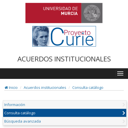
ACUERDOS INSTITUCIONALES
Togg
navi
Inicio
Acuerdos institucionales
Consulta catálogo
Información
Consulta catálogo
Búsqueda avanzada