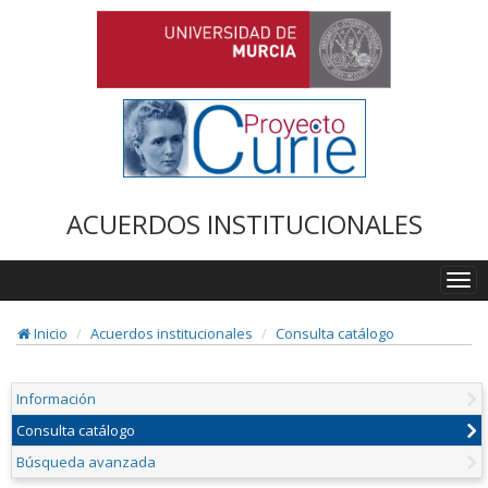
ACUERDOS INSTITUCIONALES
Togg
navi
Inicio
Acuerdos institucionales
Consulta catálogo
Información
Consulta catálogo
Búsqueda avanzada