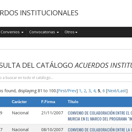
RDOS INSTITUCIONALES
Convenios
Convocatorias
Otros
o
SULTA DEL CATÁLOGO
ACUERDOS INSTIT
s found, displaying 81 to 100.
[
First
/
Prev
]
1
,
2
,
3
,
4
,
5
,
6
[
Next
/
Last
]
Carácter
F.Firma
Título
CONVENIO DE COLABORACIÓN ENTRE EL O
9
Nacional
21/11/2007
MURCIA EN EL MARCO DEL PROGRAMA "I
CONVENIO DE COLABORACIÓN ENTRE LA 
7
Nacional
08/10/2007