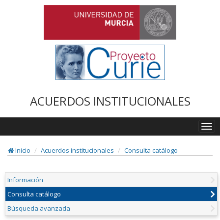
ACUERDOS INSTITUCIONALES
Togg
navi
Inicio
Acuerdos institucionales
Consulta catálogo
Información
Consulta catálogo
Búsqueda avanzada