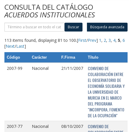
CONSULTA DEL CATÁLOGO
ACUERDOS INSTITUCIONALES
Buscar
Búsqueda avanzada
113 items found, displaying 81 to 100.
[
First
/
Prev
]
1
,
2
,
3
,
4
,
5
,
6
[
Next
/
Last
]
Código
Carácter
F.Firma
Título
CONVENIO DE
2007-99
Nacional
21/11/2007
COLABORACIÓN ENTRE
EL OBSERVATORIO DE
ECONOMÍA SOLIDARIA Y
LA UNIVERSIDAD DE
MURCIA EN EL MARCO
DEL PROGRAMA
"INCORPORA, FOMENTO
DE LA OCUPACIÓN"
CONVENIO DE
2007-77
Nacional
08/10/2007