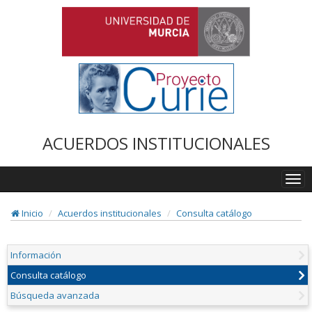
ACUERDOS INSTITUCIONALES
Togg
navi
Inicio
Acuerdos institucionales
Consulta catálogo
Información
Consulta catálogo
Búsqueda avanzada