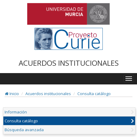
ACUERDOS INSTITUCIONALES
Togg
navi
Inicio
Acuerdos institucionales
Consulta catálogo
Información
Consulta catálogo
Búsqueda avanzada