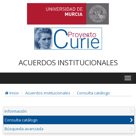
ACUERDOS INSTITUCIONALES
Togg
navi
Inicio
Acuerdos institucionales
Consulta catálogo
Información
Consulta catálogo
Búsqueda avanzada