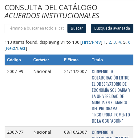
CONSULTA DEL CATÁLOGO
ACUERDOS INSTITUCIONALES
Buscar
Búsqueda avanzada
113 items found, displaying 81 to 100.
[
First
/
Prev
]
1
,
2
,
3
,
4
,
5
,
6
[
Next
/
Last
]
Código
Carácter
F.Firma
Título
CONVENIO DE
2007-99
Nacional
21/11/2007
COLABORACIÓN ENTRE
EL OBSERVATORIO DE
ECONOMÍA SOLIDARIA Y
LA UNIVERSIDAD DE
MURCIA EN EL MARCO
DEL PROGRAMA
"INCORPORA, FOMENTO
DE LA OCUPACIÓN"
CONVENIO DE
2007-77
Nacional
08/10/2007