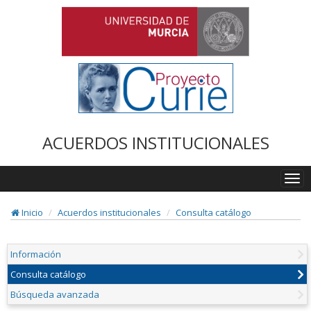
ACUERDOS INSTITUCIONALES
Togg
navi
Inicio
Acuerdos institucionales
Consulta catálogo
Información
Consulta catálogo
Búsqueda avanzada