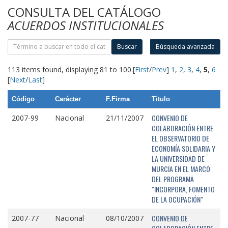
CONSULTA DEL CATÁLOGO
ACUERDOS INSTITUCIONALES
Buscar
Búsqueda avanzada
113 items found, displaying 81 to 100.
[
First
/
Prev
]
1
,
2
,
3
,
4
,
5
,
6
[
Next
/
Last
]
Código
Carácter
F.Firma
Título
CONVENIO DE
2007-99
Nacional
21/11/2007
COLABORACIÓN ENTRE
EL OBSERVATORIO DE
ECONOMÍA SOLIDARIA Y
LA UNIVERSIDAD DE
MURCIA EN EL MARCO
DEL PROGRAMA
"INCORPORA, FOMENTO
DE LA OCUPACIÓN"
CONVENIO DE
2007-77
Nacional
08/10/2007