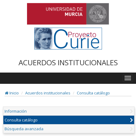
ACUERDOS INSTITUCIONALES
Togg
navi
Inicio
Acuerdos institucionales
Consulta catálogo
Información
Consulta catálogo
Búsqueda avanzada