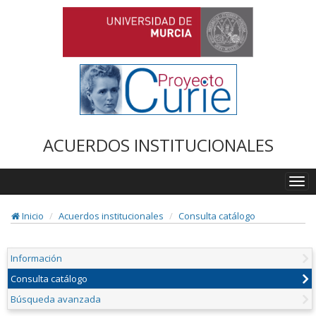
ACUERDOS INSTITUCIONALES
Togg
navi
Inicio
Acuerdos institucionales
Consulta catálogo
Información
Consulta catálogo
Búsqueda avanzada