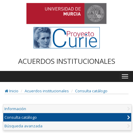
ACUERDOS INSTITUCIONALES
Togg
navi
Inicio
Acuerdos institucionales
Consulta catálogo
Información
Consulta catálogo
Búsqueda avanzada