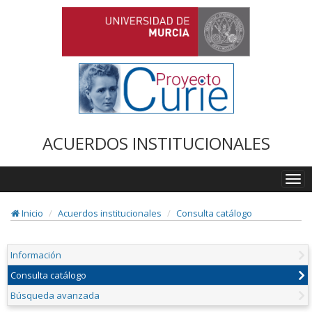
ACUERDOS INSTITUCIONALES
Togg
navi
Inicio
Acuerdos institucionales
Consulta catálogo
Información
Consulta catálogo
Búsqueda avanzada