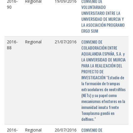
CONVENIO DE
2016-
Regional
19/09/2016
VOLUNTARIADO
90
UNIVERSITARIO ENTRE LA
UNIVERSIDAD DE MURCIA Y
LA ASOCIACIÓN PROGRAMO
ERGO SUM
CONVENIO DE
2016-
Regional
21/07/2016
COLABORACIÓN ENTRE
88
AQUALANDIA ESPAÑA, S.A. y
LA UNIVERSIDAD DE MURCIA
PARA LA REALIZACIÓN DEL
PROYECTO DE
INVESTIGACIÓN "Estudio de
la formación de trampas
extracelulares de neotrófilos
(NETs) y su papel como
mecanismos efectores en la
inmunidad innata frente
Toxoplasma gondii en
delfines."
CONVENIO DE
2016-
Regional
20/07/2016