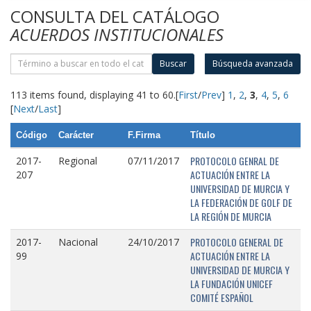
CONSULTA DEL CATÁLOGO
ACUERDOS INSTITUCIONALES
Buscar
Búsqueda avanzada
113 items found, displaying 41 to 60.
[
First
/
Prev
]
1
,
2
,
3
,
4
,
5
,
6
[
Next
/
Last
]
Código
Carácter
F.Firma
Título
PROTOCOLO GENRAL DE
2017-
Regional
07/11/2017
ACTUACIÓN ENTRE LA
207
UNIVERSIDAD DE MURCIA Y
LA FEDERACIÓN DE GOLF DE
LA REGIÓN DE MURCIA
PROTOCOLO GENERAL DE
2017-
Nacional
24/10/2017
ACTUACIÓN ENTRE LA
99
UNIVERSIDAD DE MURCIA Y
LA FUNDACIÓN UNICEF
COMITÉ ESPAÑOL