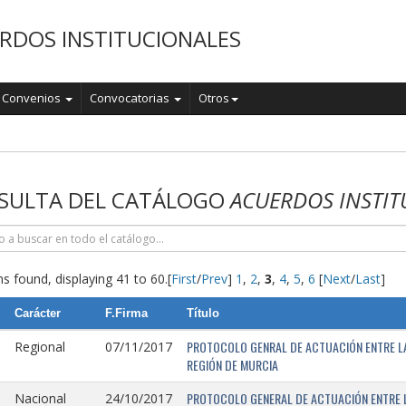
RDOS INSTITUCIONALES
Convenios
Convocatorias
Otros
o
SULTA DEL CATÁLOGO
ACUERDOS INSTIT
s found, displaying 41 to 60.
[
First
/
Prev
]
1
,
2
,
3
,
4
,
5
,
6
[
Next
/
Last
]
Carácter
F.Firma
Título
PROTOCOLO GENRAL DE ACTUACIÓN ENTRE LA 
Regional
07/11/2017
REGIÓN DE MURCIA
PROTOCOLO GENERAL DE ACTUACIÓN ENTRE L
Nacional
24/10/2017