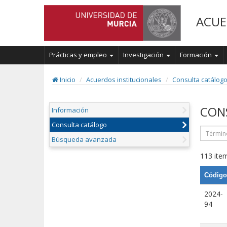
ACUE
Prácticas y empleo
Investigación
Formación
Inicio
Acuerdos institucionales
Consulta catálog
CON
Información
Consulta catálogo
Búsqueda avanzada
113 item
Código
2024-
94