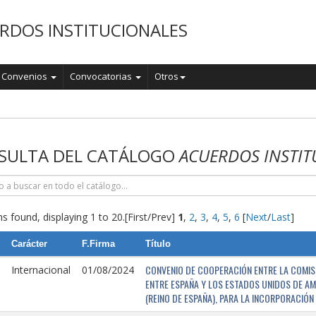
RDOS INSTITUCIONALES
Convenios
Convocatorias
Otros
o
SULTA DEL CATÁLOGO
ACUERDOS INSTIT
s found, displaying 1 to 20.
[First/Prev]
1
,
2
,
3
,
4
,
5
,
6
[
Next
/
Last
]
Carácter
F.Firma
Título
CONVENIO DE COOPERACIÓN ENTRE LA COMISI
Internacional
01/08/2024
ENTRE ESPAÑA Y LOS ESTADOS UNIDOS DE AM
(REINO DE ESPAÑA), PARA LA INCORPORACIÓ