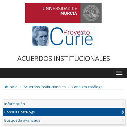
ACUERDOS INSTITUCIONALES
Togg
navi
Inicio
Acuerdos institucionales
Consulta catálogo
Información
Consulta catálogo
Búsqueda avanzada