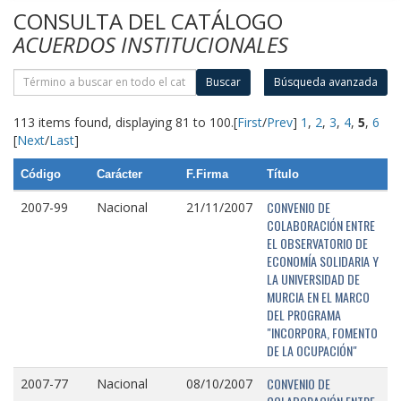
CONSULTA DEL CATÁLOGO
ACUERDOS INSTITUCIONALES
Buscar
Búsqueda avanzada
113 items found, displaying 81 to 100.
[
First
/
Prev
]
1
,
2
,
3
,
4
,
5
,
6
[
Next
/
Last
]
Código
Carácter
F.Firma
Título
CONVENIO DE
2007-99
Nacional
21/11/2007
COLABORACIÓN ENTRE
EL OBSERVATORIO DE
ECONOMÍA SOLIDARIA Y
LA UNIVERSIDAD DE
MURCIA EN EL MARCO
DEL PROGRAMA
"INCORPORA, FOMENTO
DE LA OCUPACIÓN"
CONVENIO DE
2007-77
Nacional
08/10/2007