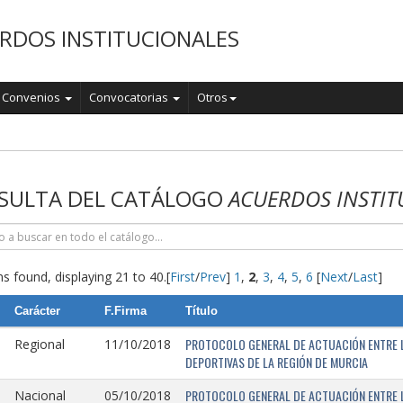
RDOS INSTITUCIONALES
Convenios
Convocatorias
Otros
o
SULTA DEL CATÁLOGO
ACUERDOS INSTIT
s found, displaying 21 to 40.
[
First
/
Prev
]
1
,
2
,
3
,
4
,
5
,
6
[
Next
/
Last
]
Carácter
F.Firma
Título
PROTOCOLO GENERAL DE ACTUACIÓN ENTRE L
Regional
11/10/2018
DEPORTIVAS DE LA REGIÓN DE MURCIA
PROTOCOLO GENERAL DE ACTUACIÓN ENTRE L
Nacional
05/10/2018