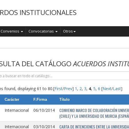
RDOS INSTITUCIONALES
Convenios
Convocatorias
Otros
o
SULTA DEL CATÁLOGO
ACUERDOS INSTIT
s found, displaying 61 to 80.
[
First
/
Prev
]
1
,
2
,
3
,
4
,
5
,
6
[
Next
/
Last
]
Carácter
F.Firma
Título
CONVENIO MARCO DE COLABORACIÓN UNIVERSI
Internacional
06/10/2014
(CHILE) Y LA UNIVERSIDAD DE MURCIA (ESPAÑ
CARTA DE INTENCIONES ENTRE LA UNIVERSIDA
Internacional
03/10/2014