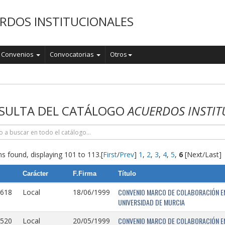
RDOS INSTITUCIONALES
Convenios
Convocatorias
Otros
o
SULTA DEL CATÁLOGO
ACUERDOS INSTIT
s found, displaying 101 to 113.
[
First
/
Prev
]
1
,
2
,
3
,
4
,
5
,
6
[Next/Last]
Carácter
F.Firma
Título
CONVENIO MARCO DE COLABORACIÓN EN
0618
Local
18/06/1999
UNIVERSIDAD DE MURCIA
CONVENIO MARCO DE COLABORACIÓN ENT
0520
Local
20/05/1999