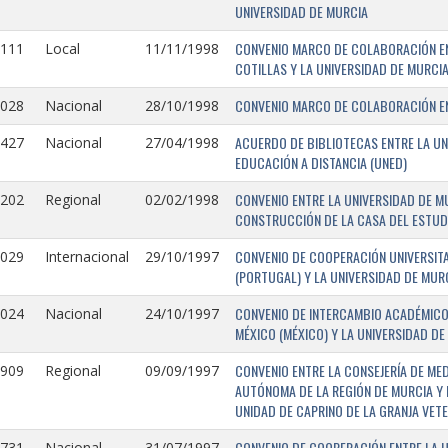
UNIVERSIDAD DE MURCIA
CONVENIO MARCO DE COLABORACIÓN EN
1111
Local
11/11/1998
COTILLAS Y LA UNIVERSIDAD DE MURCI
CONVENIO MARCO DE COLABORACIÓN ENT
1028
Nacional
28/10/1998
ACUERDO DE BIBLIOTECAS ENTRE LA UN
0427
Nacional
27/04/1998
EDUCACIÓN A DISTANCIA (UNED)
CONVENIO ENTRE LA UNIVERSIDAD DE M
0202
Regional
02/02/1998
CONSTRUCCIÓN DE LA CASA DEL ESTUDI
CONVENIO DE COOPERACIÓN UNIVERSITA
1029
Internacional
29/10/1997
(PORTUGAL) Y LA UNIVERSIDAD DE MURC
CONVENIO DE INTERCAMBIO ACADÉMICO
1024
Nacional
24/10/1997
MÉXICO (MÉXICO) Y LA UNIVERSIDAD DE
CONVENIO ENTRE LA CONSEJERÍA DE ME
0909
Regional
09/09/1997
AUTÓNOMA DE LA REGIÓN DE MURCIA Y 
UNIDAD DE CAPRINO DE LA GRANJA VETE
CONVENIO DE COOPERACIÓN ENTRE LA U
731-
Nacional
31/07/1997