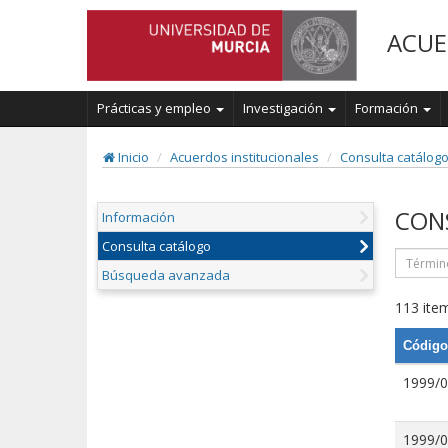
ACUE
Prácticas y empleo
Investigación
Formación
Inicio
Acuerdos institucionales
Consulta catálog
CON
Información
Consulta catálogo
Búsqueda avanzada
113 item
Código
1999/
1999/