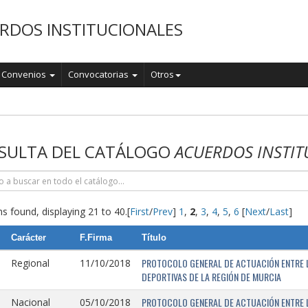
RDOS INSTITUCIONALES
Convenios
Convocatorias
Otros
o
SULTA DEL CATÁLOGO
ACUERDOS INSTIT
s found, displaying 21 to 40.
[
First
/
Prev
]
1
,
2
,
3
,
4
,
5
,
6
[
Next
/
Last
]
Carácter
F.Firma
Título
PROTOCOLO GENERAL DE ACTUACIÓN ENTRE L
Regional
11/10/2018
DEPORTIVAS DE LA REGIÓN DE MURCIA
PROTOCOLO GENERAL DE ACTUACIÓN ENTRE L
Nacional
05/10/2018