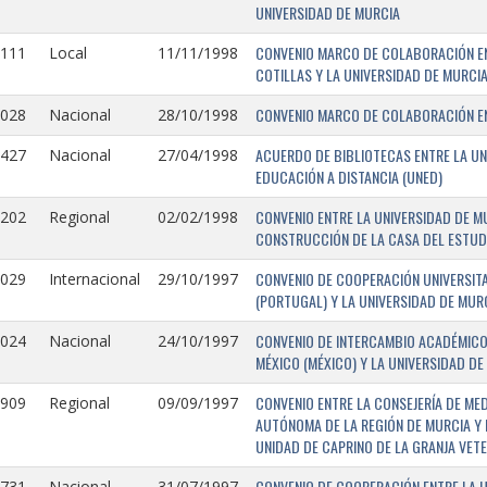
UNIVERSIDAD DE MURCIA
CONVENIO MARCO DE COLABORACIÓN EN
1111
Local
11/11/1998
COTILLAS Y LA UNIVERSIDAD DE MURCI
CONVENIO MARCO DE COLABORACIÓN ENT
1028
Nacional
28/10/1998
ACUERDO DE BIBLIOTECAS ENTRE LA UN
0427
Nacional
27/04/1998
EDUCACIÓN A DISTANCIA (UNED)
CONVENIO ENTRE LA UNIVERSIDAD DE M
0202
Regional
02/02/1998
CONSTRUCCIÓN DE LA CASA DEL ESTUDI
CONVENIO DE COOPERACIÓN UNIVERSITA
1029
Internacional
29/10/1997
(PORTUGAL) Y LA UNIVERSIDAD DE MURC
CONVENIO DE INTERCAMBIO ACADÉMICO
1024
Nacional
24/10/1997
MÉXICO (MÉXICO) Y LA UNIVERSIDAD DE
CONVENIO ENTRE LA CONSEJERÍA DE ME
0909
Regional
09/09/1997
AUTÓNOMA DE LA REGIÓN DE MURCIA Y 
UNIDAD DE CAPRINO DE LA GRANJA VETE
CONVENIO DE COOPERACIÓN ENTRE LA U
731-
Nacional
31/07/1997