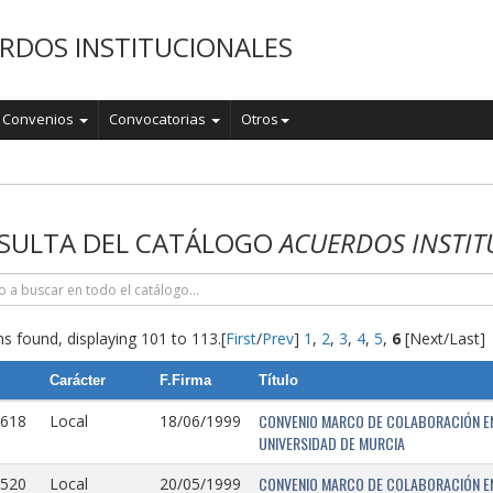
RDOS INSTITUCIONALES
Convenios
Convocatorias
Otros
o
SULTA DEL CATÁLOGO
ACUERDOS INSTIT
s found, displaying 101 to 113.
[
First
/
Prev
]
1
,
2
,
3
,
4
,
5
,
6
[Next/Last]
Carácter
F.Firma
Título
CONVENIO MARCO DE COLABORACIÓN EN
0618
Local
18/06/1999
UNIVERSIDAD DE MURCIA
CONVENIO MARCO DE COLABORACIÓN ENT
0520
Local
20/05/1999