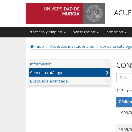
ACUE
Prácticas y empleo
Investigación
Formación
Inicio
Acuerdos institucionales
Consulta catálog
CON
Información
Consulta catálogo
Búsqueda avanzada
113 item
Código
1999/
1999/