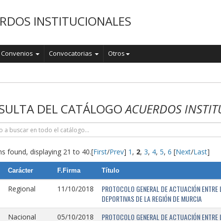
RDOS INSTITUCIONALES
Convenios
Convocatorias
Otros
o
SULTA DEL CATÁLOGO
ACUERDOS INSTIT
s found, displaying 21 to 40.
[
First
/
Prev
]
1
,
2
,
3
,
4
,
5
,
6
[
Next
/
Last
]
Carácter
F.Firma
Título
PROTOCOLO GENERAL DE ACTUACIÓN ENTRE L
Regional
11/10/2018
DEPORTIVAS DE LA REGIÓN DE MURCIA
PROTOCOLO GENERAL DE ACTUACIÓN ENTRE L
Nacional
05/10/2018