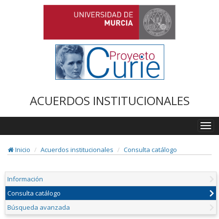
ACUERDOS INSTITUCIONALES
Togg
navi
Inicio
Acuerdos institucionales
Consulta catálogo
Información
Consulta catálogo
Búsqueda avanzada