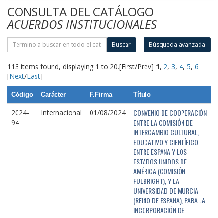
CONSULTA DEL CATÁLOGO
ACUERDOS INSTITUCIONALES
Buscar
Búsqueda avanzada
113 items found, displaying 1 to 20.
[First/Prev]
1
,
2
,
3
,
4
,
5
,
6
[
Next
/
Last
]
Código
Carácter
F.Firma
Título
CONVENIO DE COOPERACIÓN
2024-
Internacional
01/08/2024
ENTRE LA COMISIÓN DE
94
INTERCAMBIO CULTURAL,
EDUCATIVO Y CIENTÍFICO
ENTRE ESPAÑA Y LOS
ESTADOS UNIDOS DE
AMÉRICA (COMISIÓN
FULBRIGHT), Y LA
UNIVERSIDAD DE MURCIA
(REINO DE ESPAÑA), PARA LA
INCORPORACIÓN DE