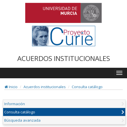
ACUERDOS INSTITUCIONALES
Togg
navi
Inicio
Acuerdos institucionales
Consulta catálogo
Información
Consulta catálogo
Búsqueda avanzada