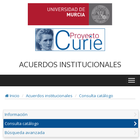
ACUERDOS INSTITUCIONALES
Togg
navi
Inicio
Acuerdos institucionales
Consulta catálogo
Información
Consulta catálogo
Búsqueda avanzada