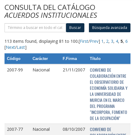
CONSULTA DEL CATÁLOGO
ACUERDOS INSTITUCIONALES
Buscar
Búsqueda avanzada
113 items found, displaying 81 to 100.
[
First
/
Prev
]
1
,
2
,
3
,
4
,
5
,
6
[
Next
/
Last
]
Código
Carácter
F.Firma
Título
CONVENIO DE
2007-99
Nacional
21/11/2007
COLABORACIÓN ENTRE
EL OBSERVATORIO DE
ECONOMÍA SOLIDARIA Y
LA UNIVERSIDAD DE
MURCIA EN EL MARCO
DEL PROGRAMA
"INCORPORA, FOMENTO
DE LA OCUPACIÓN"
CONVENIO DE
2007-77
Nacional
08/10/2007