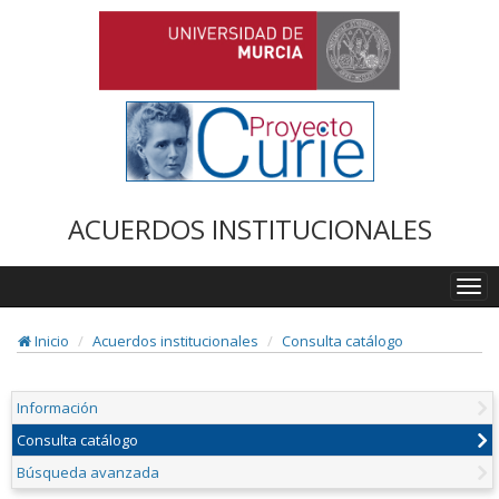
ACUERDOS INSTITUCIONALES
Togg
navi
Inicio
Acuerdos institucionales
Consulta catálogo
Información
Consulta catálogo
Búsqueda avanzada