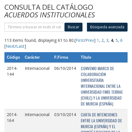
CONSULTA DEL CATÁLOGO
ACUERDOS INSTITUCIONALES
Buscar
Búsqueda avanzada
113 items found, displaying 61 to 80.
[
First
/
Prev
]
1
,
2
,
3
,
4
,
5
,
6
[
Next
/
Last
]
Código
Carácter
F.Firma
Título
CONVENIO MARCO DE
2014-
Internacional
06/10/2014
COLABORACIÓN
144
UNIVERSITARIA
INTERNACIONAL ENTRE LA
UNIVERSIDAD FINIS TERRAE
(CHILE) Y LA UNIVERSIDAD
DE MURCIA (ESPAÑA)
CARTA DE INTENCIONES
2014-
Internacional
03/10/2014
ENTRE LA UNIVERSIDAD DE
164
MURCIA (ESPAÑA) Y EL