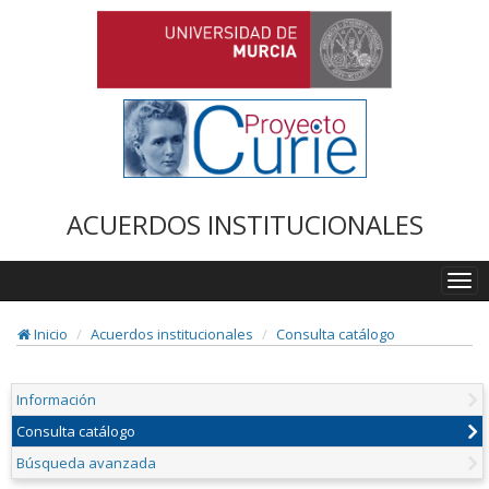
ACUERDOS INSTITUCIONALES
Togg
navi
Inicio
Acuerdos institucionales
Consulta catálogo
Información
Consulta catálogo
Búsqueda avanzada