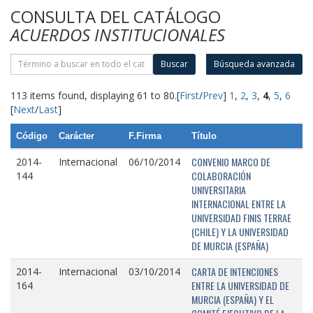
CONSULTA DEL CATÁLOGO
ACUERDOS INSTITUCIONALES
Buscar
Búsqueda avanzada
113 items found, displaying 61 to 80.
[
First
/
Prev
]
1
,
2
,
3
,
4
,
5
,
6
[
Next
/
Last
]
Código
Carácter
F.Firma
Título
CONVENIO MARCO DE
2014-
Internacional
06/10/2014
COLABORACIÓN
144
UNIVERSITARIA
INTERNACIONAL ENTRE LA
UNIVERSIDAD FINIS TERRAE
(CHILE) Y LA UNIVERSIDAD
DE MURCIA (ESPAÑA)
CARTA DE INTENCIONES
2014-
Internacional
03/10/2014
ENTRE LA UNIVERSIDAD DE
164
MURCIA (ESPAÑA) Y EL