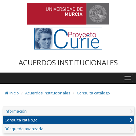
ACUERDOS INSTITUCIONALES
Togg
navi
Inicio
Acuerdos institucionales
Consulta catálogo
Información
Consulta catálogo
Búsqueda avanzada