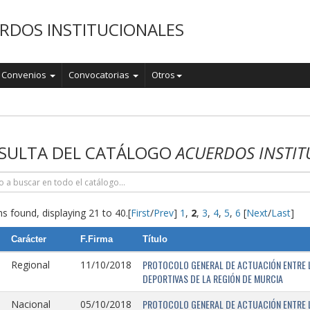
RDOS INSTITUCIONALES
Convenios
Convocatorias
Otros
o
SULTA DEL CATÁLOGO
ACUERDOS INSTIT
s found, displaying 21 to 40.
[
First
/
Prev
]
1
,
2
,
3
,
4
,
5
,
6
[
Next
/
Last
]
Carácter
F.Firma
Título
PROTOCOLO GENERAL DE ACTUACIÓN ENTRE L
Regional
11/10/2018
DEPORTIVAS DE LA REGIÓN DE MURCIA
PROTOCOLO GENERAL DE ACTUACIÓN ENTRE L
Nacional
05/10/2018