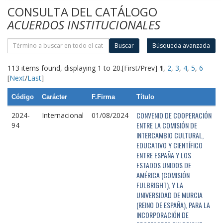
CONSULTA DEL CATÁLOGO
ACUERDOS INSTITUCIONALES
Buscar
Búsqueda avanzada
113 items found, displaying 1 to 20.
[First/Prev]
1
,
2
,
3
,
4
,
5
,
6
[
Next
/
Last
]
Código
Carácter
F.Firma
Título
CONVENIO DE COOPERACIÓN
2024-
Internacional
01/08/2024
ENTRE LA COMISIÓN DE
94
INTERCAMBIO CULTURAL,
EDUCATIVO Y CIENTÍFICO
ENTRE ESPAÑA Y LOS
ESTADOS UNIDOS DE
AMÉRICA (COMISIÓN
FULBRIGHT), Y LA
UNIVERSIDAD DE MURCIA
(REINO DE ESPAÑA), PARA LA
INCORPORACIÓN DE