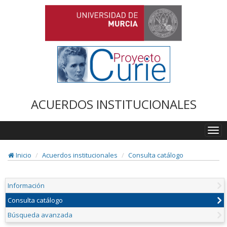
ACUERDOS INSTITUCIONALES
Togg
navi
Inicio
Acuerdos institucionales
Consulta catálogo
Información
Consulta catálogo
Búsqueda avanzada