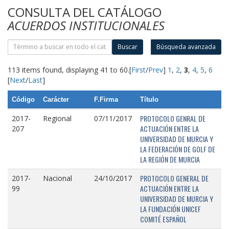
CONSULTA DEL CATÁLOGO
ACUERDOS INSTITUCIONALES
Buscar
Búsqueda avanzada
113 items found, displaying 41 to 60.
[
First
/
Prev
]
1
,
2
,
3
,
4
,
5
,
6
[
Next
/
Last
]
Código
Carácter
F.Firma
Título
PROTOCOLO GENRAL DE
2017-
Regional
07/11/2017
ACTUACIÓN ENTRE LA
207
UNIVERSIDAD DE MURCIA Y
LA FEDERACIÓN DE GOLF DE
LA REGIÓN DE MURCIA
PROTOCOLO GENERAL DE
2017-
Nacional
24/10/2017
ACTUACIÓN ENTRE LA
99
UNIVERSIDAD DE MURCIA Y
LA FUNDACIÓN UNICEF
COMITÉ ESPAÑOL