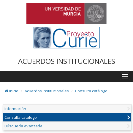
ACUERDOS INSTITUCIONALES
Togg
navi
Inicio
Acuerdos institucionales
Consulta catálogo
Información
Consulta catálogo
Búsqueda avanzada