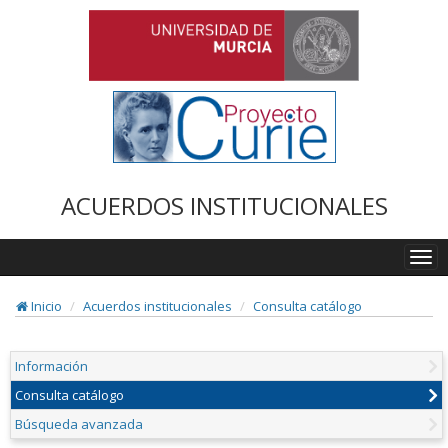
ACUERDOS INSTITUCIONALES
Togg
navi
Inicio
Acuerdos institucionales
Consulta catálogo
Información
Consulta catálogo
Búsqueda avanzada