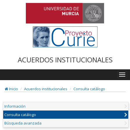
ACUERDOS INSTITUCIONALES
Togg
navi
Inicio
Acuerdos institucionales
Consulta catálogo
Información
Consulta catálogo
Búsqueda avanzada