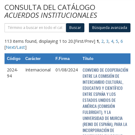
CONSULTA DEL CATÁLOGO
ACUERDOS INSTITUCIONALES
Buscar
Búsqueda avanzada
113 items found, displaying 1 to 20.
[First/Prev]
1
,
2
,
3
,
4
,
5
,
6
[
Next
/
Last
]
Código
Carácter
F.Firma
Título
CONVENIO DE COOPERACIÓN
2024-
Internacional
01/08/2024
ENTRE LA COMISIÓN DE
94
INTERCAMBIO CULTURAL,
EDUCATIVO Y CIENTÍFICO
ENTRE ESPAÑA Y LOS
ESTADOS UNIDOS DE
AMÉRICA (COMISIÓN
FULBRIGHT), Y LA
UNIVERSIDAD DE MURCIA
(REINO DE ESPAÑA), PARA LA
INCORPORACIÓN DE