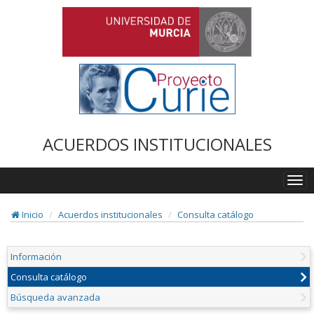
ACUERDOS INSTITUCIONALES
Togg
navi
Inicio
Acuerdos institucionales
Consulta catálogo
Información
Consulta catálogo
Búsqueda avanzada